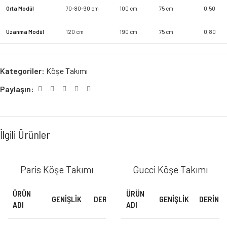
Orta Modül
70-80-90 cm
100 cm
75 cm
0,50
Uzanma Modül
120 cm
190 cm
75 cm
0,80
Kategoriler:
Köşe Takımı
Paylaşın:
İlgili Ürünler
Paris Köşe Takımı
Gucci Köşe Takımı
ÜRÜN
ÜRÜN
GENIŞLIK
DERINLIK
YÜKSEKLIK
GENIŞLIK
M³
DERINLI
ADI
ADI