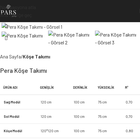
Navigasyona atla
Ana içeriğe geç
Büyütmek için tıklayın
Ana Sayfa
Köşe Takımı
Pera Köşe Takımı
ÜRÜN ADI
GENIŞLIK
DERINLIK
YÜKSEKLIK
M³
Sağ Modül
120 cm
100 cm
75 cm
0,70
Sol Modül
120 cm
100 cm
75 cm
0,70
Köşe Modül
120*120 cm
100 cm
75 cm
0,80