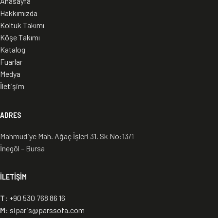
Anasayfa
(Küçük)
Hakkımızda
Koltuk Takımı
Orta
140 cm
80 cm
41 cm
0,30
Köşe Takımı
Sehpa
Katalog
Fuarlar
Yan
50 cm
50 cm
48 cm
0,10
Sehpa
Medya
İletişim
ADRES
Mahmudiye Mah. Ağaç İşleri 31. Sk No:13/1
İnegöl – Bursa
İLETIŞIM
T:
+90 530 768 86 16
M:
siparis@parssofa.com