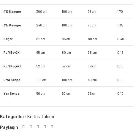
4’lü Kanepe
300 cm
100 cm
75 cm
1,70
3’lü Kanepe
240 cm
100 cm
75 cm
1,35
Berjer
85 cm
85 cm
80 cm
0,40
Puf (Büyük)
65 cm
80 cm
38 cm
0,15
Puf (Küçük)
52 cm
52 cm
36 cm
0,10
Orta Sehpa
100 cm
100 cm
40 cm
0,10
Yan Sehpa
50 cm
50 cm
35 cm
0,10
Kategoriler:
Koltuk Takımı
Paylaşın: