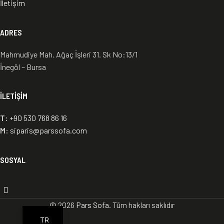
İletişim
ADRES
Mahmudiye Mah. Ağaç İşleri 31. Sk No:13/1
İnegöl – Bursa
İLETIŞIM
T:
+90 530 768 86 16
M:
siparis@parssofa.com
ES
SOSYAL
RU
AR
EN
© 2026
Pars Sofa
. Tüm hakları saklıdır
TR