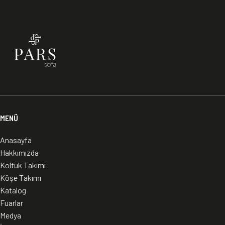
Puf
52 cm
52 cm
(Küçük)
Puf
73 cm
53 cm
41 cm
0,15
(Küçük)
Büyük
52 cm
52 cm
Sehpa
Sehpa
Seti
85 cm
107 cm
37 cm
0,60
(1B+1BP)
Küçük
42 cm
42 cm
Sehpa
3+3+B
3,70
MENÜ
Anasayfa
Hakkımızda
Koltuk Takımı
Köşe Takımı
Katalog
Fuarlar
Medya