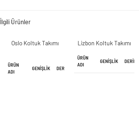
İlgili Ürünler
Oslo Koltuk Takımı
Lizbon Koltuk Takımı
ÜRÜN
GENIŞLIK
DERINL
ADI
ÜRÜN
GENIŞLIK
DERINLIK
YÜKSEKLIK
M³
ADI
3'lü
240 cm
105 cm
Kanepe
3'lü
240 cm
100 cm
75 cm
1,50
Kanepe
Berjer
85 cm
100 cm
Berjer
85 cm
85 cm
75 cm
0,60
Puf
65 cm
80 cm
(Büyük)
Puf
65 cm
65 cm
41 cm
0,20
(Büyük)