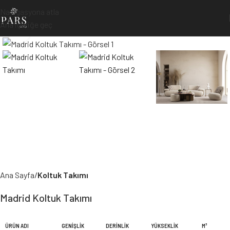
Navigasyona atla
Ana içeriğe geç
Büyütmek için tıklayın
Ana Sayfa
Koltuk Takımı
Madrid Koltuk Takımı
ÜRÜN ADI
GENIŞLIK
DERINLIK
YÜKSEKLIK
M³