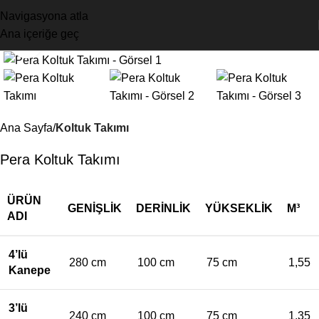
Videoyu izleyin
Navigasyona atla
Ana içeriğe geç
Büyütmek için tıklayın
Ana Sayfa
Koltuk Takımı
Pera Koltuk Takımı
ÜRÜN
GENIŞLIK
DERINLIK
YÜKSEKLIK
M³
ADI
4’lü
280 cm
100 cm
75 cm
1,55
Kanepe
3’lü
240 cm
100 cm
75 cm
1,35