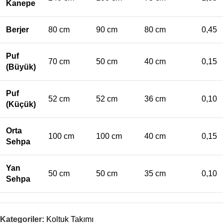
Kanepe
Berjer
80 cm
90 cm
80 cm
0,45
Puf
70 cm
50 cm
40 cm
0,15
(Büyük)
Puf
52 cm
52 cm
36 cm
0,10
(Küçük)
Orta
100 cm
100 cm
40 cm
0,15
Sehpa
Yan
50 cm
50 cm
35 cm
0,10
Sehpa
Kategoriler:
Koltuk Takımı