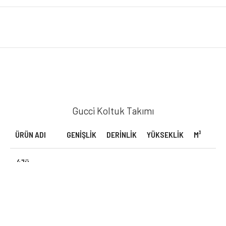
Gucci Koltuk Takımı
ÜRÜN ADI
GENIŞLIK
DERINLIK
YÜKSEKLIK
M³
4'lü
280 cm
105 cm
80 cm
1,75
Kanepe
3'lü
240 cm
105 cm
80 cm
1,50
Kanepe