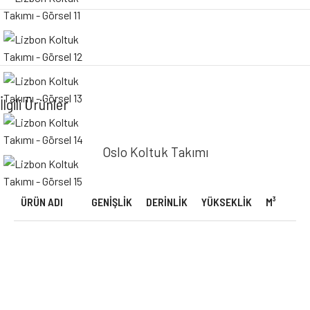
İlgili Ürünler
Oslo Koltuk Takımı
ÜRÜN ADI
GENIŞLIK
DERINLIK
YÜKSEKLIK
M³
3'lü
240 cm
100 cm
75 cm
1,50
Kanepe
Berjer
85 cm
85 cm
75 cm
0,60